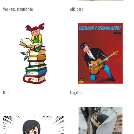
Veckans erbjudande
Allålders
Barn
Ungdom