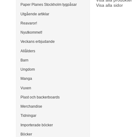
Visa alla produkter
Paper Planes Stockholm tygpåsar
Visa alla sidor
Utgående artiklar
Reavaror!
Nyutkommet!
Veckans erbjudande
Allålders
Barn
Ungdom
Manga
Vuxen
Plast och backerboards
Merchandise
Tidningar
Importerade böcker
Böcker