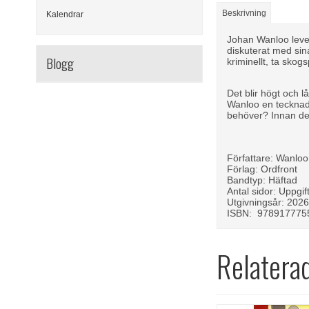
Beskrivning
Kalendrar
Johan Wanloo lever
diskuterat med sin
Blogg
kriminellt, ta skog
Det blir högt och 
Wanloo en tecknad b
behöver? Innan det
Författare: Wanlo
Förlag: Ordfront
Bandtyp: Häftad
Antal sidor: Uppgif
Utgivningsår: 202
ISBN: 978917775
Relatera