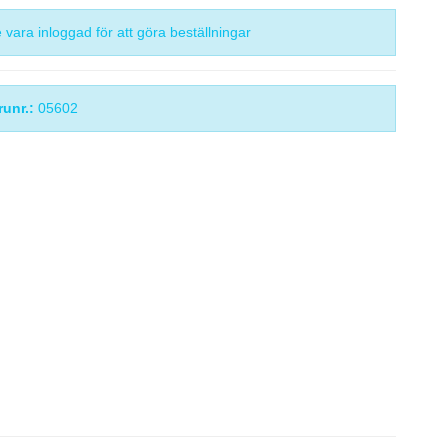
vara inloggad för att göra beställningar
runr.:
05602