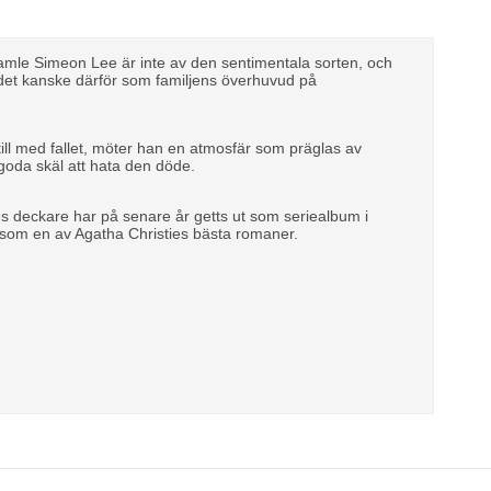
n gamle Simeon Lee är inte av den sentimentala sorten, och
r det kanske därför som familjens överhuvud på
till med fallet, möter han en atmosfär som präglas av
goda skäl att hata den döde.
s deckare har på senare år getts ut som seriealbum i
 som en av Agatha Christies bästa romaner.