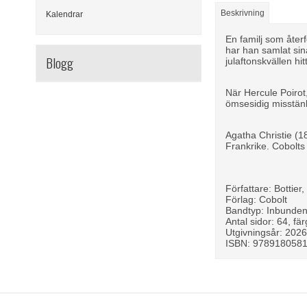
Beskrivning
Kalendrar
En familj som åter
har han samlat sin
Blogg
julaftonskvällen h
När Hercule Poirot
ömsesidig misstänk
Agatha Christie (1
Frankrike. Cobolts
Författare: Bottier,
Förlag: Cobolt
Bandtyp: Inbunde
Antal sidor: 64, fä
Utgivningsår: 202
ISBN: 978918058