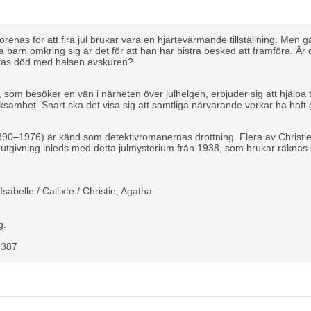
förenas för att fira jul brukar vara en hjärtevärmande tillställning. Me
a barn omkring sig är det för att han har bistra besked att framföra. Ä
ittas död med halsen avskuren?
, som besöker en vän i närheten över julhelgen, erbjuder sig att hjälpa 
samhet. Snart ska det visa sig att samtliga närvarande verkar ha haft 
890–1976) är känd som detektivromanernas drottning. Flera av Christie
 utgivning inleds med detta julmysterium från 1938, som brukar räknas
 Isabelle / Callixte / Christie, Agatha
n
rg.
6
1387