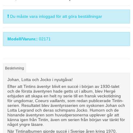
Du måste vara inloggad för att göra beställningar
Modell/Varunr.:
02171
Beskrivning
Johan, Lotta och Jocko i nyutgåva!
Efter att Tintins äventyr blivit en succé i början av 1930-talet
och de första äventyren hade getts ut i album, blev Hergé
erbjuden att skapa en helt ny serie till en fransk veckotidning
för ungdomar,
Coeurs vaillants
, som redan publicerade Tintin-
serien. Resultatet blev äventyrsserien om syskonen Johan och
Lotta Legrand och deras schimpans Jocko. Humorn och de
hisnande äventyren som huvudpersonerna upplever går att
känna igen från Tintin, även om serien från början var tänkt för
något yngre läsare.
När Tintinalbumen gjorde succé i Sverige åren kring 1970,