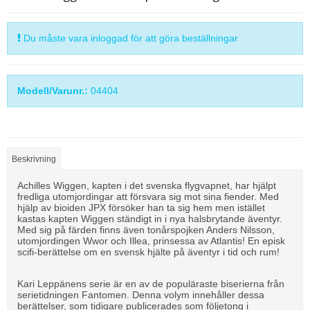
Du måste vara inloggad för att göra beställningar
Modell/Varunr.:
04404
Beskrivning
Achilles Wiggen, kapten i det svenska flygvapnet, har hjälpt
fredliga utomjordingar att försvara sig mot sina fiender. Med
hjälp av bioiden JPX försöker han ta sig hem men istället
kastas kapten Wiggen ständigt in i nya halsbrytande äventyr.
Med sig på färden finns även tonårspojken Anders Nilsson,
utomjordingen Wwor och Illea, prinsessa av Atlantis! En episk
scifi-berättelse om en svensk hjälte på äventyr i tid och rum!
Kari Leppänens serie är en av de populäraste biserierna från
serietidningen Fantomen. Denna volym innehåller dessa
berättelser, som tidigare publicerades som följetong i