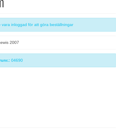
m
vara inloggad för att göra beställningar
Lewis 2007
runr.:
04690