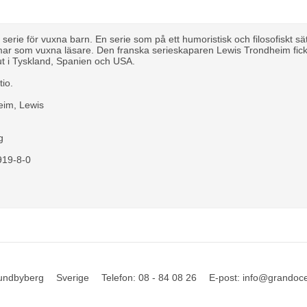
serie för vuxna barn. En serie som på ett humoristisk och filosofiskt sätt
omar som vuxna läsare. Den franska serieskaparen Lewis Trondheim fi
ut i Tyskland, Spanien och USA.
tio.
eim, Lewis
n
g
7
919-8-0
undbyberg
Sverige
Telefon
:
08 - 84 08 26
E-post
:
info@grandoc