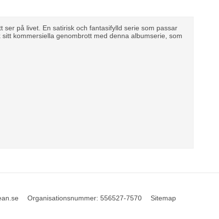
 ser på livet. En satirisk och fantasifylld serie som passar
ck sitt kommersiella genombrott med denna albumserie, som
ean.se
Organisationsnummer
:
556527-7570
Sitemap