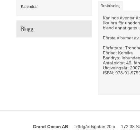
Beskrivning
Kalendrar
Kaninos äventyr är 
lika bra för ungd
Blogg
bland annat getts 
Första albumet av 
Författare: Trondh
Förlag: Komika
Bandtyp: Inbunde
Antal sidor: 46, fär
Utgivningsår: 200
ISBN: 978-91-975
Grand Ocean AB
Trädgårdsgatan 20 a
172 38 S