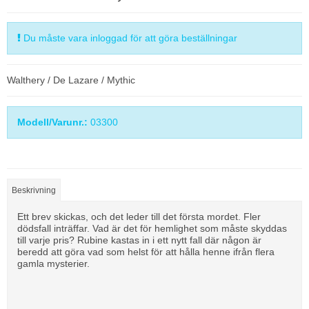
Du måste vara inloggad för att göra beställningar
Walthery / De Lazare / Mythic
Modell/Varunr.:
03300
Beskrivning
Ett brev skickas, och det leder till det första mordet. Fler
dödsfall inträffar. Vad är det för hemlighet som måste skyddas
till varje pris? Rubine kastas in i ett nytt fall där någon är
beredd att göra vad som helst för att hålla henne ifrån flera
gamla mysterier.