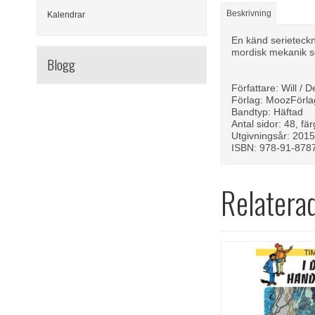
Beskrivning
Kalendrar
En känd serieteckn
mordisk mekanik so
Blogg
Författare: Will / 
Förlag: MoozFörla
Bandtyp: Häftad
Antal sidor: 48, fär
Utgivningsår: 201
ISBN: 978-91-878
Relatera