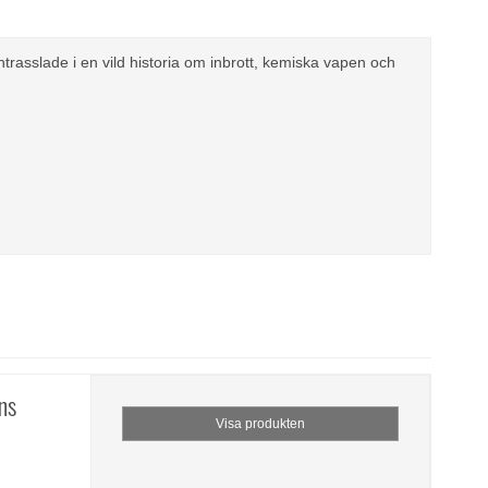
rasslade i en vild historia om inbrott, kemiska vapen och
ns
Visa produkten