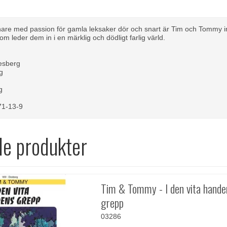
are med passion för gamla leksaker dör och snart är Tim och Tommy int
m leder dem in i en märklig och dödligt farlig värld.
Desberg
g
g
5
71-13-9
de produkter
Tim & Tommy - I den vita hande
grepp
03286