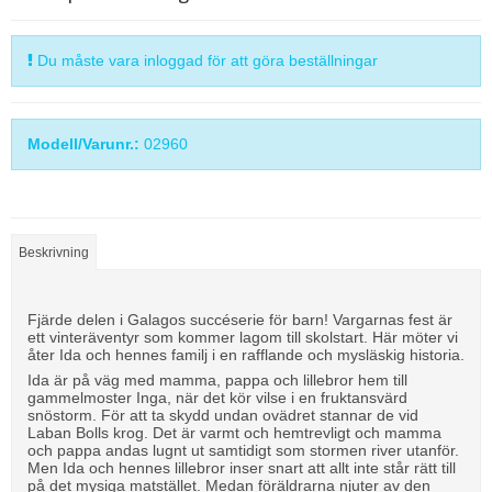
Du måste vara inloggad för att göra beställningar
Modell/Varunr.:
02960
Beskrivning
Fjärde delen i Galagos succéserie för barn! Vargarnas fest är
ett vinteräventyr som kommer lagom till skolstart. Här möter vi
åter Ida och hennes familj i en rafflande och mysläskig historia.
Ida är på väg med mamma, pappa och lillebror hem till
gammelmoster Inga, när det kör vilse i en fruktansvärd
snöstorm. För att ta skydd undan ovädret stannar de vid
Laban Bolls krog. Det är varmt och hemtrevligt och mamma
och pappa andas lugnt ut samtidigt som stormen river utanför.
Men Ida och hennes lillebror inser snart att allt inte står rätt till
på det mysiga matstället. Medan föräldrarna njuter av den