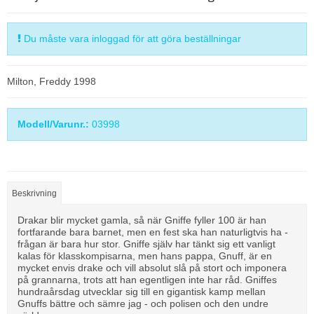
Du måste vara inloggad för att göra beställningar
Milton, Freddy 1998
Modell/Varunr.:
03998
Beskrivning
Drakar blir mycket gamla, så när Gniffe fyller 100 är han
fortfarande bara barnet, men en fest ska han naturligtvis ha -
frågan är bara hur stor. Gniffe själv har tänkt sig ett vanligt
kalas för klasskompisarna, men hans pappa, Gnuff, är en
mycket envis drake och vill absolut slå på stort och imponera
på grannarna, trots att han egentligen inte har råd. Gniffes
hundraårsdag utvecklar sig till en gigantisk kamp mellan
Gnuffs bättre och sämre jag - och polisen och den undre