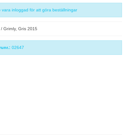
vara inloggad för att göra beställningar
 / Grimly, Gris 2015
runr.:
02647