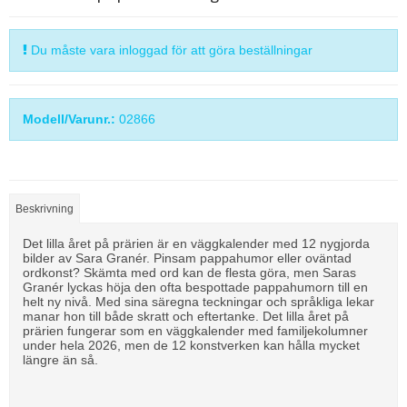
Du måste vara inloggad för att göra beställningar
Modell/Varunr.:
02866
Beskrivning
Det lilla året på prärien är en väggkalender med 12 nygjorda
bilder av Sara Granér. Pinsam pappahumor eller oväntad
ordkonst? Skämta med ord kan de flesta göra, men Saras
Granér lyckas höja den ofta bespottade pappahumorn till en
helt ny nivå. Med sina säregna teckningar och språkliga lekar
manar hon till både skratt och eftertanke. Det lilla året på
prärien fungerar som en väggkalender med familjekolumner
under hela 2026, men de 12 konstverken kan hålla mycket
längre än så.