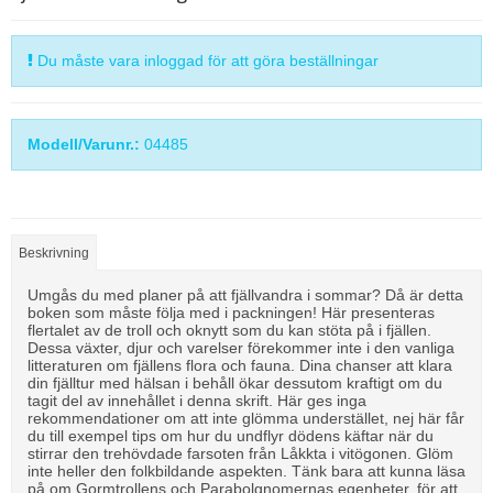
Du måste vara inloggad för att göra beställningar
Modell/Varunr.:
04485
Beskrivning
Umgås du med planer på att fjällvandra i sommar? Då är detta
boken som måste följa med i packningen! Här presenteras
flertalet av de troll och oknytt som du kan stöta på i fjällen.
Dessa växter, djur och varelser förekommer inte i den vanliga
litteraturen om fjällens flora och fauna. Dina chanser att klara
din fjälltur med hälsan i behåll ökar dessutom kraftigt om du
tagit del av innehållet i denna skrift. Här ges inga
rekommendationer om att inte glömma understället, nej här får
du till exempel tips om hur du undflyr dödens käftar när du
stirrar den trehövdade farsoten från Låkkta i vitögonen. Glöm
inte heller den folkbildande aspekten. Tänk bara att kunna läsa
på om Gormtrollens och Parabolgnomernas egenheter, för att