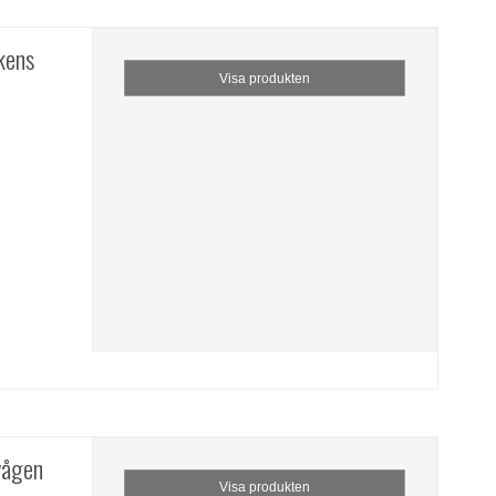
kens
Visa produkten
vågen
Visa produkten