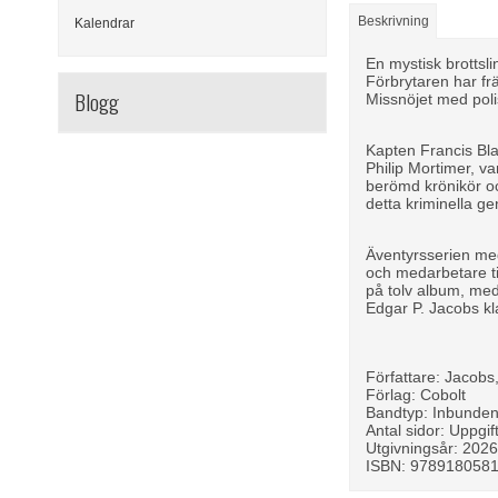
Beskrivning
Kalendrar
En mystisk brottsl
Förbrytaren har fr
Blogg
Missnöjet med poli
Kapten Francis Bla
Philip Mortimer, va
berömd krönikör o
detta kriminella g
Äventyrsserien med
och medarbetare ti
på tolv album, med
Edgar P. Jacobs kla
Författare: Jacobs
Förlag: Cobolt
Bandtyp: Inbunde
Antal sidor: Uppgif
Utgivningsår: 202
ISBN: 978918058