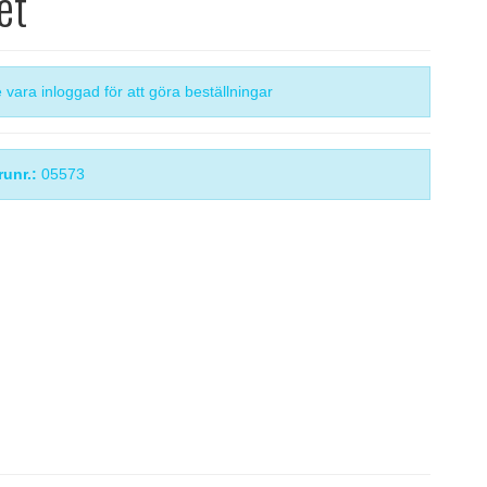
et
vara inloggad för att göra beställningar
runr.:
05573