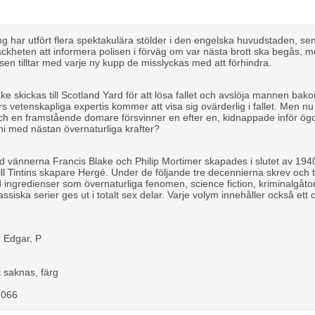
ing har utfört flera spektakulära stölder i den engelska huvudstaden, 
äckheten att informera polisen i förväg om var nästa brott ska begås, 
sen tilltar med varje ny kupp de misslyckas med att förhindra.
ke skickas till Scotland Yard för att lösa fallet och avslöja mannen bak
rs vetenskapliga expertis kommer att visa sig ovärderlig i fallet. Men n
ch en framstående domare försvinner en efter en, kidnappade inför ög
eni med nästan övernaturliga krafter?
 vännerna Francis Blake och Philip Mortimer skapades i slutet av 1940
ll Tintins skapare Hergé. Under de följande tre decennierna skrev och
 ingredienser som övernaturliga fenomen, science fiction, kriminalgåto
ssiska serier ges ut i totalt sex delar. Varje volym innehåller också ett
, Edgar, P
n
t saknas, färg
6
1066