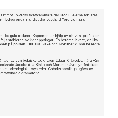
senast mot Towerns skattkammare där kronjuvelerna förvaras.
men lyckas ändå ständigt dra Scotland Yard vid näsan.
om det gula tecknet. Kaptenen tar hjälp av sin vän, professor
u följs stölderna av kidnappningar. En berömd läkare, en lika
onen på polisen. Hur ska Blake och Mortimer kunna besegra
-talet av den belgiske tecknaren Edgar P. Jacobs, nära vän
 tecknade Jacobs åtta Blake och Mortimer-äventyr fördelade
r och arkeologiska mysterier. Cobolts samlingsutgåva av
 omfattande extramaterial.