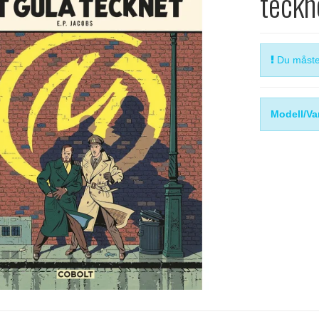
teckn
Du måste 
Modell/Va