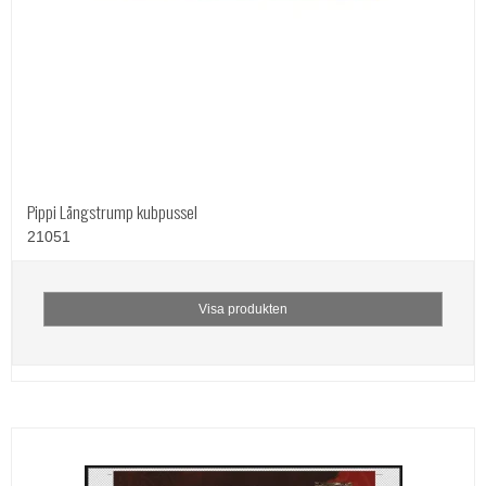
Pippi Långstrump kubpussel
21051
Visa produkten