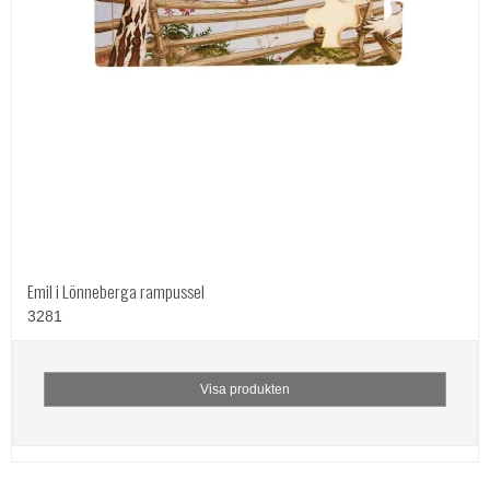
Emil i Lönneberga rampussel
3281
Visa produkten