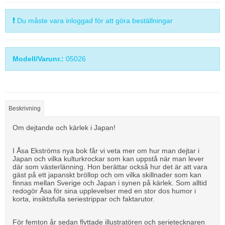
Du måste vara inloggad för att göra beställningar
Modell/Varunr.:
05026
Beskrivning
Om dejtande och kärlek i Japan!
I Åsa Ekströms nya bok får vi veta mer om hur man dejtar i
Japan och vilka kulturkrockar som kan uppstå när man lever
där som västerlänning. Hon berättar också hur det är att vara
gäst på ett japanskt bröllop och om vilka skillnader som kan
finnas mellan Sverige och Japan i synen på kärlek. Som alltid
redogör Åsa för sina upplevelser med en stor dos humor i
korta, insiktsfulla seriestrippar och faktarutor.
För femton år sedan flyttade illustratören och serietecknaren