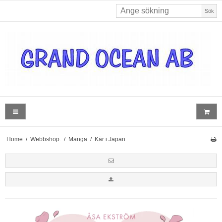
Sök
Home
/
Webbshop.
/
Manga
/
Kär i Japan