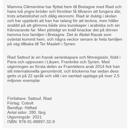
Mamma Clémentine har flyttat hem till Bretagne med Riad och
hans två yngre bröder och försöker få tillvaron att fungera där,
trots arbetslöshet och dålig ekonomi. Riad är duktig i skolan
och har upptäckt att han har talang för att teckna, men håller
snabbt på att glömma både sina kunskaper i arabiska och sin
frånvarande far. Men plötsligt en kväll knackar det på dörren
hemma hos familjen i Bretagne. Det är Abdel-Razak som
oväntat kommit hem, och några veckor senare är hela familjen
på väg tillbaka till Ter Maaleh i Syrien.
Riad Sattouf är en fransk serieskapare och filmregissör, född i
Paris och uppvuxen i Libyen, Frankrike och Syrien. Med
utgivningen av första delen av Framtidens arab 2014 fick han
sitt internationella genombrott, och böckerna har sedan dess
getts ut på 22 språk och sålt i en samlad upplaga på över 2,5
miljoner exemplar.
Författare: Sattouf, Riad
Förlag: Cobolt
Bandtyp: Häftad
Antal sidor: 280, färg
Utgivningsår: 2021
ISBN: 978-91-88897-32-9