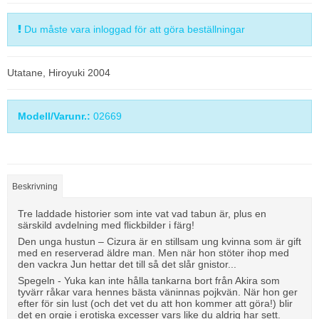
Du måste vara inloggad för att göra beställningar
Utatane, Hiroyuki 2004
Modell/Varunr.:
02669
Beskrivning
Tre laddade historier som inte vat vad tabun är, plus en
särskild avdelning med flickbilder i färg!
Den unga hustun – Cizura är en stillsam ung kvinna som är gift
med en reserverad äldre man. Men när hon stöter ihop med
den vackra Jun hettar det till så det slår gnistor...
Spegeln - Yuka kan inte hålla tankarna bort från Akira som
tyvärr råkar vara hennes bästa väninnas pojkvän. När hon ger
efter för sin lust (och det vet du att hon kommer att göra!) blir
det en orgie i erotiska excesser vars like du aldrig har sett.