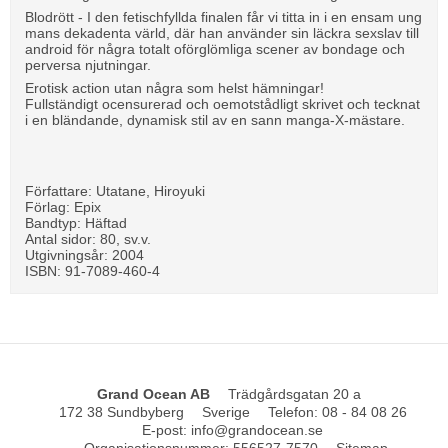
Blodrött - I den fetischfyllda finalen får vi titta in i en ensam ung
mans dekadenta värld, där han använder sin läckra sexslav till
android för några totalt oförglömliga scener av bondage och
perversa njutningar.
Erotisk action utan några som helst hämningar!
Fullständigt ocensurerad och oemotstådligt skrivet och tecknat
i en bländande, dynamisk stil av en sann manga-X-mästare.
Författare: Utatane, Hiroyuki
Förlag: Epix
Bandtyp: Häftad
Antal sidor: 80, sv.v.
Utgivningsår: 2004
ISBN: 91-7089-460-4
Grand Ocean AB
Trädgårdsgatan 20 a
172 38 Sundbyberg
Sverige
Telefon
:
08 - 84 08 26
E-post
:
info@grandocean.se
Organisationsnummer
:
556527-7570
Sitemap