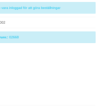
vara inloggad för att göra beställningar
2002
runr.:
02668