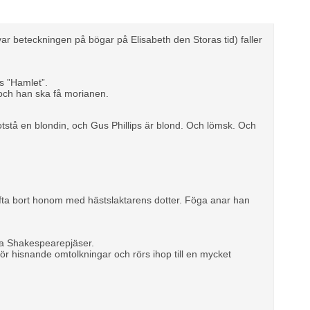
var beteckningen på bögar på Elisabeth den Storas tid) faller
s ”Hamlet”.
 och han ska få morianen.
tstå en blondin, och Gus Phillips är blond. Och lömsk. Och
ifta bort honom med hästslaktarens dotter. Föga anar han
ka Shakespearepjäser.
r hisnande omtolkningar och rörs ihop till en mycket