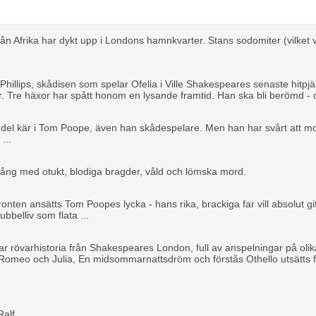
rån Afrika har dykt upp i Londons hamnkvarter. Stans sodomiter (vilket 
hillips, skådisen som spelar Ofelia i Ville Shakespeares senaste hitpjä
. Tre häxor har spått honom en lysande framtid. Han ska bli berömd -
l del kär i Tom Poope, även han skådespelare. Men han har svårt att mo
...
gång med otukt, blodiga bragder, våld och lömska mord.
ten ansätts Tom Poopes lycka - hans rika, brackiga far vill absolut g
ubbelliv som flata ...
r rövarhistoria från Shakespeares London, full av anspelningar på oli
omeo och Julia, En midsommarnattsdröm och förstås Othello utsätts fö
.
Ralf