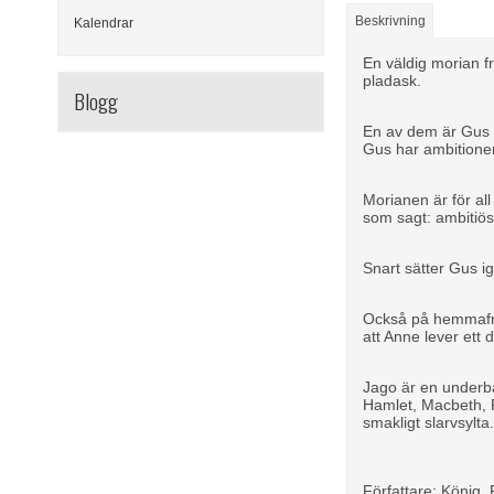
Beskrivning
Kalendrar
En väldig morian f
pladask.
Blogg
En av dem är Gus P
Gus har ambitioner
Morianen är för al
som sagt: ambitiös 
Snart sätter Gus i
Också på hemmafron
att Anne lever ett d
Jago är en underba
Hamlet, Macbeth, R
smakligt slarvsylta
Författare: König, 