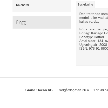
Beskrivning
Kalendrar
Den trettonde saml
medel, eller vad s
Blogg
kallas vardag.
Författare: Berglin
Förlag: Kartago Fö
Bandtyp: Häftad
Antal sidor: 134, sv
Ugivningsår: 2008
ISBN: 978-91-860
Grand Ocean AB
Trädgårdsgatan 20 a
172 38 S