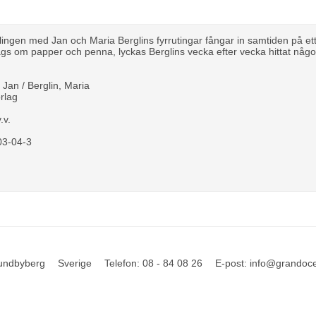
ingen med Jan och Maria Berglins fyrrutingar fångar in samtiden på ett
ägs om papper och penna, lyckas Berglins vecka efter vecka hittat någ
, Jan / Berglin, Maria
rlag
.v.
03-04-3
undbyberg
Sverige
Telefon
:
08 - 84 08 26
E-post
:
info@grandoc