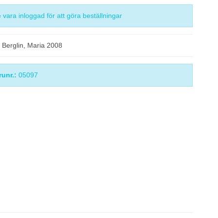
vara inloggad för att göra beställningar
/ Berglin, Maria 2008
runr.:
05097