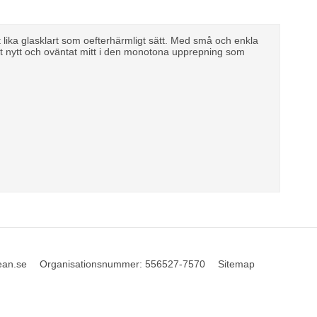
 lika glasklart som oefterhärmligt sätt. Med små och enkla
ot nytt och oväntat mitt i den monotona upprepning som
ean.se
Organisationsnummer
:
556527-7570
Sitemap