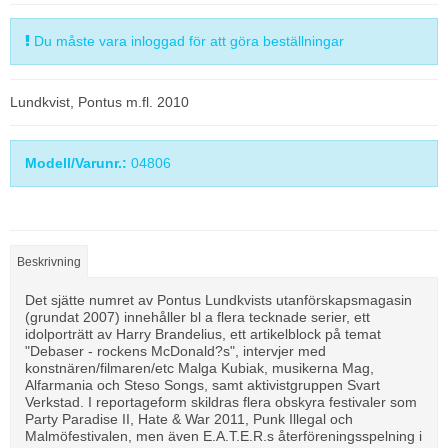
Du måste vara inloggad för att göra beställningar
Lundkvist, Pontus m.fl. 2010
Modell/Varunr.:
04806
Beskrivning
Det sjätte numret av Pontus Lundkvists utanförskapsmagasin
(grundat 2007) innehåller bl a flera tecknade serier, ett
idolporträtt av Harry Brandelius, ett artikelblock på temat
"Debaser - rockens McDonald?s", intervjer med
konstnären/filmaren/etc Malga Kubiak, musikerna Mag,
Alfarmania och Steso Songs, samt aktivistgruppen Svart
Verkstad. I reportageform skildras flera obskyra festivaler som
Party Paradise II, Hate & War 2011, Punk Illegal och
Malmöfestivalen, men även E.A.T.E.R.s återföreningsspelning i