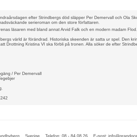
draårsdagen efter Strindbergs död släpper Per Demervall och Ola Sko
pnadsväckande serieroman om den store författaren.
örenas läsaren med bland annat Arvid Falk och en modern madam Flod
bergs värld är förändrad. Historiska skeenden är satta ur spel. Den kri
ör att Drottning Kristina VI ska förbli på tronen. Alla söker de efter Stri
ogäng / Per Demervall
Tegebjer
n
g.
2
8242
undbyberg
Sverige
Telefon
:
08 - 84 08 26
E-post
:
info@grandoc