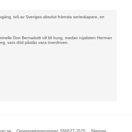
gäng, två av Sveriges absolut främsta serieskapare, en
.
minelle Don Bernadotti vill bli kung, medan rojalisten Herman
ndberg, vars död påstås vara överdriven.
ean.se
Organisationsnummer
:
556527-7570
Sitemap