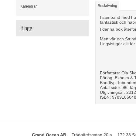
Beskrivning
Kalendrar
I samband med hun
fantastisk och hä
Blogg
I denna bok återf
Men vår och Strind
Lingvist gör allt f
Författare: Ola Sk
Förlag: Ekholm & 
Bandtyp: Inbunde
Antal sidor: 96, fär
Utgivningsår: 201
ISBN: 978918604
Grand Ocean AB
Trädgårdsgatan 20 a
172 38 S