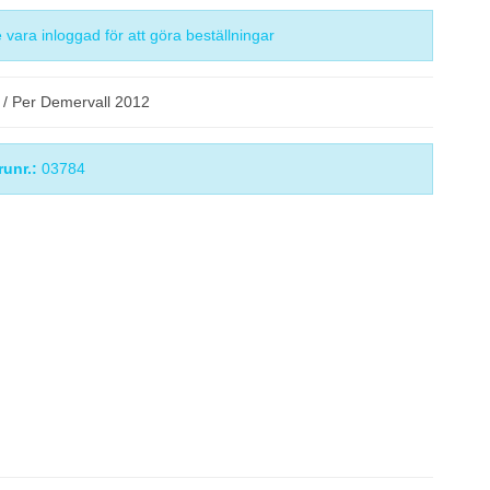
vara inloggad för att göra beställningar
/ Per Demervall 2012
runr.:
03784