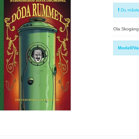
Du måste 
Ola Skogäng 
Modell/Va