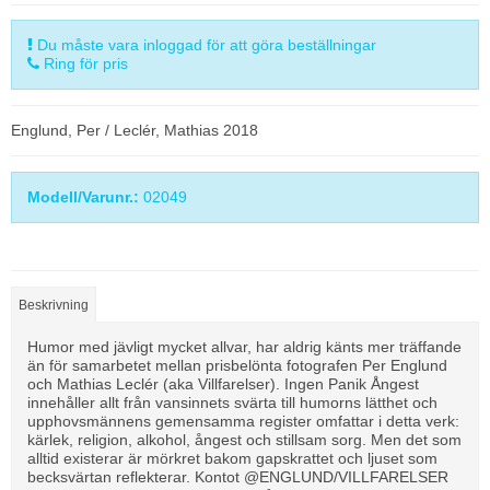
Du måste vara inloggad för att göra beställningar
Ring för pris
Englund, Per / Leclér, Mathias 2018
Modell/Varunr.:
02049
Beskrivning
Humor med jävligt mycket allvar, har aldrig känts mer träffande
än för samarbetet mellan prisbelönta fotografen Per Englund
och Mathias Leclér (aka Villfarelser). Ingen Panik Ångest
innehåller allt från vansinnets svärta till humorns lätthet och
upphovsmännens gemensamma register omfattar i detta verk:
kärlek, religion, alkohol, ångest och stillsam sorg. Men det som
alltid existerar är mörkret bakom gapskrattet och ljuset som
becksvärtan reflekterar. Kontot @ENGLUND/VILLFARELSER