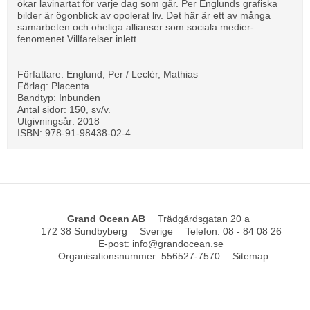
ökar lavinartat för varje dag som går. Per Englunds grafiska
bilder är ögonblick av opolerat liv. Det här är ett av många
samarbeten och oheliga allianser som sociala medier-
fenomenet Villfarelser inlett.
Författare: Englund, Per / Leclér, Mathias
Förlag: Placenta
Bandtyp: Inbunden
Antal sidor: 150, sv/v.
Utgivningsår: 2018
ISBN: 978-91-98438-02-4
Grand Ocean AB
Trädgårdsgatan 20 a
172 38 Sundbyberg
Sverige
Telefon
:
08 - 84 08 26
E-post
:
info@grandocean.se
Organisationsnummer
:
556527-7570
Sitemap