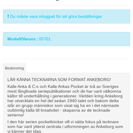
Du måste vara inloggad för att göra beställningar
Modell/Varunr.:
05701
Beskrivning
LÄR KÄNNA TECKNARNA SOM FORMAT ANKEBORG!
Kalle Anka & C:o och Kalle Ankas Pocket är två av Sveriges
mest långlivade seriepublikationer och de har varit välkomna
källor till underhållning i generationer. Världen kring Ankeborg
har utvecklats en hel del sedan 1940-talet och bakom detta
står en grupp människor som visat sig ha en i det närmaste
outtömlig källa till kreativitet - skaparna av de tecknade
serierna!
I den här serien pocketböcker vill vi sätta fokus på tecknare
som har varit ytterst centrala i utformningen av Ankeborg som
vi känner det idag.