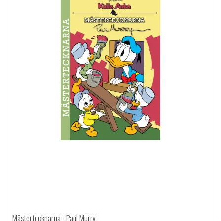
Mästertecknarna - Paul Murry