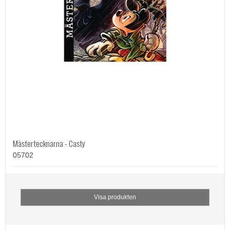
Mästertecknarna - Casty
05702
Visa produkten