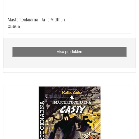
Mästertecknarna - Arild Midthun
05665
Visa produkten