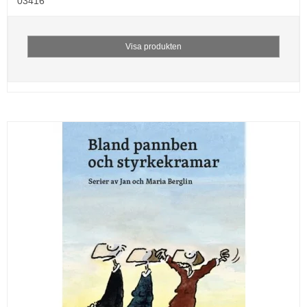
03416
Visa produkten