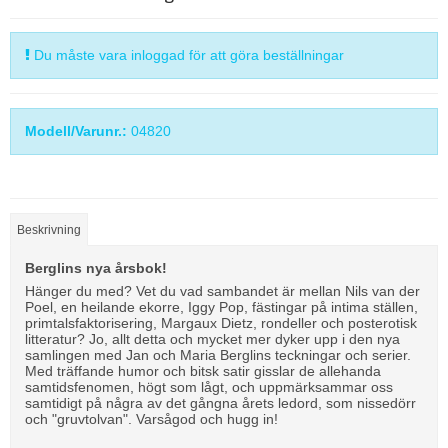
Du måste vara inloggad för att göra beställningar
Modell/Varunr.:
04820
Beskrivning
Berglins nya årsbok!
Hänger du med? Vet du vad sambandet är mellan Nils van der
Poel, en heilande ekorre, Iggy Pop, fästingar på intima ställen,
primtalsfaktorisering, Margaux Dietz, rondeller och posterotisk
litteratur? Jo, allt detta och mycket mer dyker upp i den nya
samlingen med Jan och Maria Berglins teckningar och serier.
Med träffande humor och bitsk satir gisslar de allehanda
samtidsfenomen, högt som lågt, och uppmärksammar oss
samtidigt på några av det gångna årets ledord, som nissedörr
och "gruvtolvan". Varsågod och hugg in!