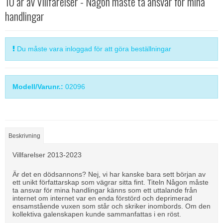
10 år av Villfarelser - Någon måste ta ansvar för mina
handlingar
Du måste vara inloggad för att göra beställningar
Modell/Varunr.:
02096
Beskrivning
Villfarelser 2013-2023
Är det en dödsannons? Nej, vi har kanske bara sett början av
ett unikt författ­arskap som vägrar sitta fint. Titeln Någon måste
ta ansvar för mina handlingar känns som ett uttalande från
inter­net om internet var en enda förstörd och deprimerad
ensamstående vuxen som står och skriker inombords. Om den
kollektiva galenskapen kunde sammanfattas i en röst.