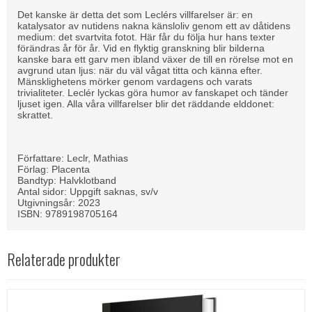
Det kanske är detta det som Leclérs villfarelser är: en
katalysator av nutidens nakna känsloliv genom ett av dåtidens
medium: det svartvita fotot. Här får du följa hur hans texter
förändras år för år. Vid en flyktig granskning blir bilderna
kanske bara ett garv men ibland växer de till en rörelse mot en
avgrund utan ljus: när du väl vågat titta och känna efter.
Mänsklighetens mörker genom vardagens och varats
trivialiteter. Leclér lyckas göra humor av fanskapet och tänder
ljuset igen. Alla våra villfarelser blir det räddande elddonet:
skrattet.
Författare: Leclr, Mathias
Förlag: Placenta
Bandtyp: Halvklotband
Antal sidor: Uppgift saknas, sv/v
Utgivningsår: 2023
ISBN: 9789198705164
Relaterade produkter