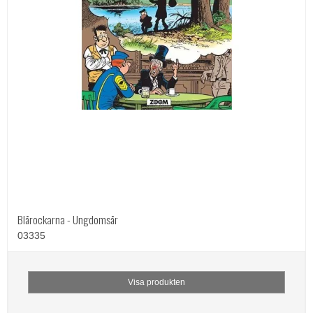
Blårockarna - Ungdomsår
03335
Visa produkten