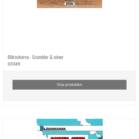
Blårockarna - Grumbler & söner
03349
Visa produkten