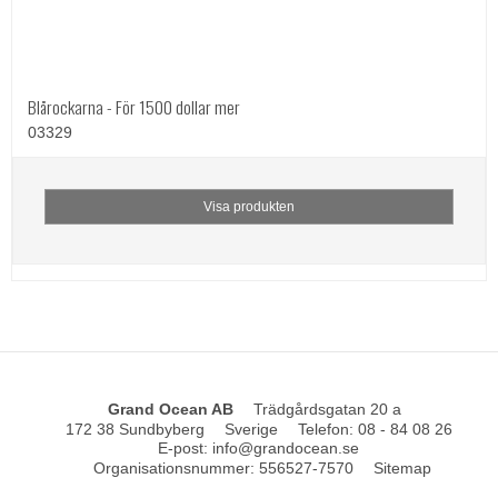
Blårockarna - För 1500 dollar mer
03329
Visa produkten
Grand Ocean AB
Trädgårdsgatan 20 a
172 38 Sundbyberg
Sverige
Telefon
:
08 - 84 08 26
E-post
:
info@grandocean.se
Organisationsnummer
:
556527-7570
Sitemap