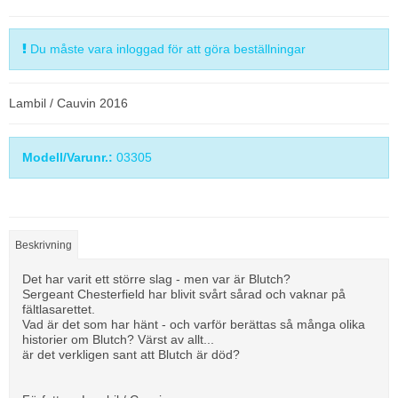
Du måste vara inloggad för att göra beställningar
Lambil / Cauvin 2016
Modell/Varunr.:
03305
Beskrivning
Det har varit ett större slag - men var är Blutch?
Sergeant Chesterfield har blivit svårt sårad och vaknar på
fältlasarettet.
Vad är det som har hänt - och varför berättas så många olika
historier om Blutch? Värst av allt...
är det verkligen sant att Blutch är död?