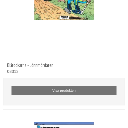
Blårockarna - Lönnmördaren
03313
Visa produkten