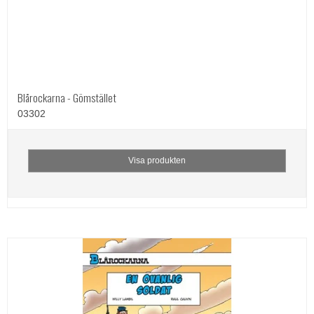
Blårockarna - Gömstället
03302
Visa produkten