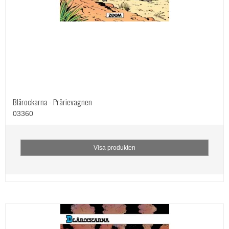
Blårockarna - Prärievagnen
03360
Visa produkten