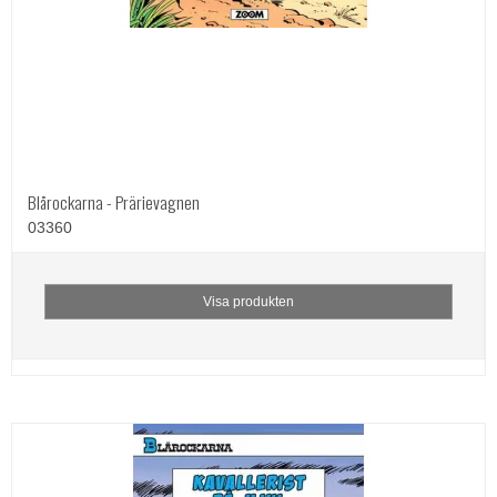
Blårockarna - Prärievagnen
03360
Visa produkten