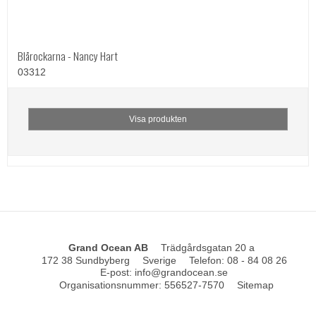
Blårockarna - Nancy Hart
03312
Visa produkten
Grand Ocean AB
Trädgårdsgatan 20 a
172 38 Sundbyberg
Sverige
Telefon
:
08 - 84 08 26
E-post
:
info@grandocean.se
Organisationsnummer
:
556527-7570
Sitemap