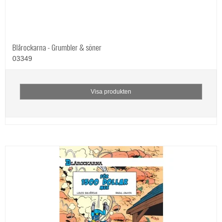
Blårockarna - Grumbler & söner
03349
Visa produkten