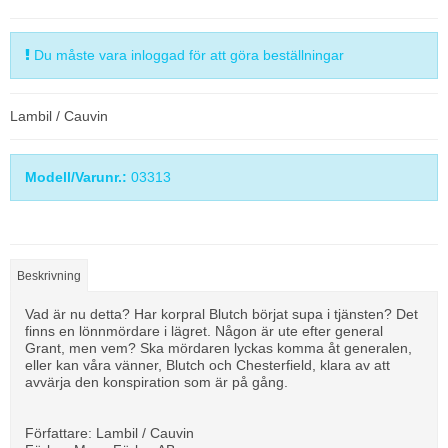
Du måste vara inloggad för att göra beställningar
Lambil / Cauvin
Modell/Varunr.:
03313
Beskrivning
Vad är nu detta? Har korpral Blutch börjat supa i tjänsten? Det
finns en lönnmördare i lägret. Någon är ute efter general
Grant, men vem? Ska mördaren lyckas komma åt generalen,
eller kan våra vänner, Blutch och Chesterfield, klara av att
avvärja den konspiration som är på gång.
Författare: Lambil / Cauvin