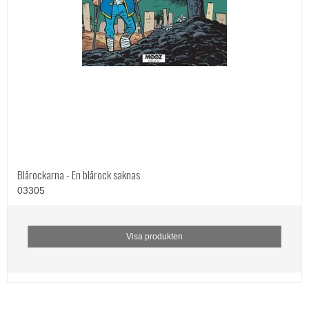
Blårockarna - En blårock saknas
03305
Visa produkten