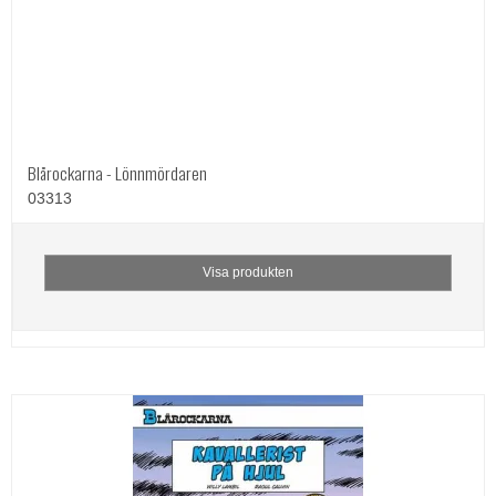
Blårockarna - Lönnmördaren
03313
Visa produkten