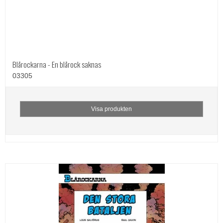
Blårockarna - En blårock saknas
03305
Visa produkten