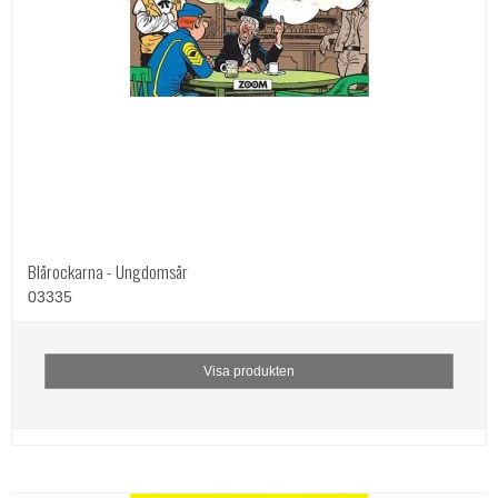
Blårockarna - Ungdomsår
03335
Visa produkten