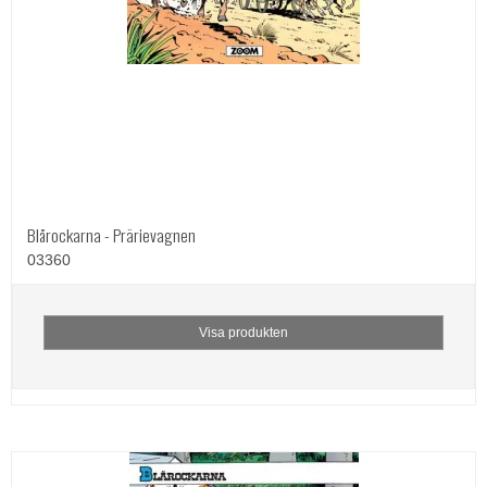
Blårockarna - Prärievagnen
03360
Visa produkten