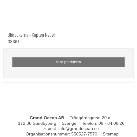
Blårockarna - Kapten Nepel
03361
Visa produkten
Grand Ocean AB
Trädgårdsgatan 20 a
172 38 Sundbyberg
Sverige
Telefon
:
08 - 84 08 26
E-post
:
info@grandocean.se
Organisationsnummer
:
556527-7570
Sitemap