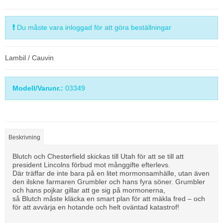
Du måste vara inloggad för att göra beställningar
Lambil / Cauvin
Modell/Varunr.:
03349
Beskrivning
Blutch och Chesterfield skickas till Utah för att se till att
president Lincolns förbud mot månggifte efterlevs.
Där träffar de inte bara på en litet mormonsamhälle, utan även
den ilskne farmaren Grumbler och hans fyra söner. Grumbler
och hans pojkar gillar att ge sig på mormonerna,
så Blutch måste kläcka en smart plan för att mäkla fred – och
för att avvärja en hotande och helt oväntad katastrof!